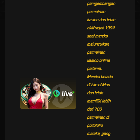
pemgembangan
permainan
kasino dan telah
aktif sejak 1994
saat mereka
meluncurkan
permainan
kasino online
pertama.
Mereka berada
di Isle of Man
dan telah
memiliki lebih
dari 700
permainan di
portofolio
mereka, yang