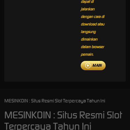
dapat di
jalankan
dengan cara di
download atau
langsung
dimainkan
dalam browser
pemain.
MAIN
MESINKOIN : Situs Resmi Slot Terpercaya Tahun Ini
MESINKOIN : Situs Resmi Slot
Terpercaya Tahun Ini