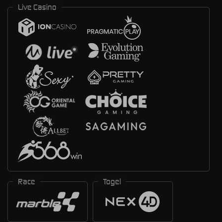
Live Casino
Race
Togel