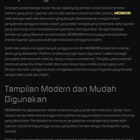
Di tengah perkembangan dunia hiburan digital yang semakin pesat, kebutuhan akan
platform yang aman, nyaman, dan mudah diakses menjadi semakin penting.
MESINKOIN
hadir sebagai salah satu situs resmi yang banyak dikenal karena mengutamakan
pengalaman pengguna melalui sistem yang stabil, navigasi yang sederhana, serta layanan
yang dirancang untuk memberikan kenyamanan saat digunakan. Dengan berbagai
pembaruan yang dilakukan secara berkala, MESINKOIN terus berupaya menghadirkan
standar layanan yang sesuai dengan kebutuhan pengguna modern.
Salah satu alasan mengapa banyak pengguna memilih MESINKOIN adalah kemudahan
akses yang ditawarkan. Platform ini dirancang agar dapat digunakan melalui berbagai
perangkat, baik komputer desktop, laptop, maupun smartphone. Tampilan yang responsif
membuat setiap fitur tetap mudah ditemukan tanpa harus melalui proses yang rumit.
Dengan demikian, pengguna dapat mengakses informasi maupun layanan yang tersedia
dengan lebih cepat dan efisien.
Tampilan Modern dan Mudah
Digunakan
MESINKOIN mengedepankan desain antarmuka yang bersih dan terstruktur. Setiap menu
disusun secara sistematis sehingga memudahkan pengguna dalam menemukan informasi
yang dibutuhkan. Pendekatan ini membuat pengalaman menjelajah situs terasa lebih
nyaman, terutama bagi pengguna baru yang belum familiar dengan berbagai fitur yang
tersedia.
Selain itu, pengoptimalan tampilan pada perangkat mobile menjadi salah satu fokus utama.