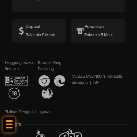
Deposit
Penarikan
Rata-rata 0 Menit
Rata-rata 5 Menit
Tanggung Jawab
Browser Yang
Bermain
Didukung
©2026 MESINKOIN. Hak cipta
dilindungi | 18+
Tap Me!
Platform Penyedia Layanan
Slots