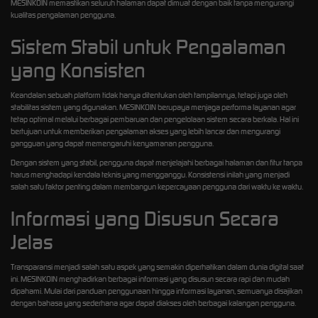
MESINKOIN memastikan seluruh halaman dapat dimuat dengan baik tanpa mengurangi
kualitas pengalaman pengguna.
Sistem Stabil untuk Pengalaman
yang Konsisten
Keandalan sebuah platform tidak hanya ditentukan oleh tampilannya, tetapi juga oleh
stabilitas sistem yang digunakan. MESINKOIN berupaya menjaga performa layanan agar
tetap optimal melalui berbagai pembaruan dan pengelolaan sistem secara berkala. Hal ini
bertujuan untuk memberikan pengalaman akses yang lebih lancar dan mengurangi
gangguan yang dapat memengaruhi kenyamanan pengguna.
Dengan sistem yang stabil, pengguna dapat menjelajahi berbagai halaman dan fitur tanpa
harus menghadapi kendala teknis yang mengganggu. Konsistensi inilah yang menjadi
salah satu faktor penting dalam membangun kepercayaan pengguna dari waktu ke waktu.
Informasi yang Disusun Secara
Jelas
Transparansi menjadi salah satu aspek yang semakin diperhatikan dalam dunia digital saat
ini. MESINKOIN menghadirkan berbagai informasi yang disusun secara rapi dan mudah
dipahami. Mulai dari panduan penggunaan hingga informasi layanan, semuanya disajikan
dengan bahasa yang sederhana agar dapat diakses oleh berbagai kalangan pengguna.