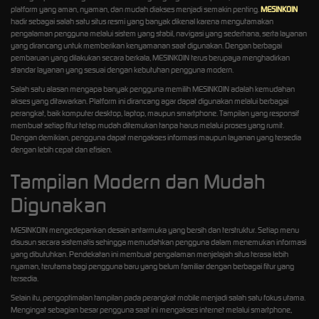
platform yang aman, nyaman, dan mudah diakses menjadi semakin penting.
MESINKOIN
hadir sebagai salah satu situs resmi yang banyak dikenal karena mengutamakan
pengalaman pengguna melalui sistem yang stabil, navigasi yang sederhana, serta layanan
yang dirancang untuk memberikan kenyamanan saat digunakan. Dengan berbagai
pembaruan yang dilakukan secara berkala, MESINKOIN terus berupaya menghadirkan
standar layanan yang sesuai dengan kebutuhan pengguna modern.
Salah satu alasan mengapa banyak pengguna memilih MESINKOIN adalah kemudahan
akses yang ditawarkan. Platform ini dirancang agar dapat digunakan melalui berbagai
perangkat, baik komputer desktop, laptop, maupun smartphone. Tampilan yang responsif
membuat setiap fitur tetap mudah ditemukan tanpa harus melalui proses yang rumit.
Dengan demikian, pengguna dapat mengakses informasi maupun layanan yang tersedia
dengan lebih cepat dan efisien.
Tampilan Modern dan Mudah
Digunakan
MESINKOIN mengedepankan desain antarmuka yang bersih dan terstruktur. Setiap menu
disusun secara sistematis sehingga memudahkan pengguna dalam menemukan informasi
yang dibutuhkan. Pendekatan ini membuat pengalaman menjelajah situs terasa lebih
nyaman, terutama bagi pengguna baru yang belum familiar dengan berbagai fitur yang
tersedia.
Selain itu, pengoptimalan tampilan pada perangkat mobile menjadi salah satu fokus utama.
Mengingat sebagian besar pengguna saat ini mengakses internet melalui smartphone,