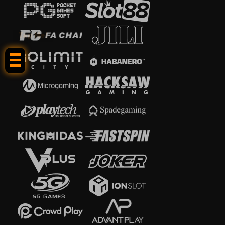
Tap Me!