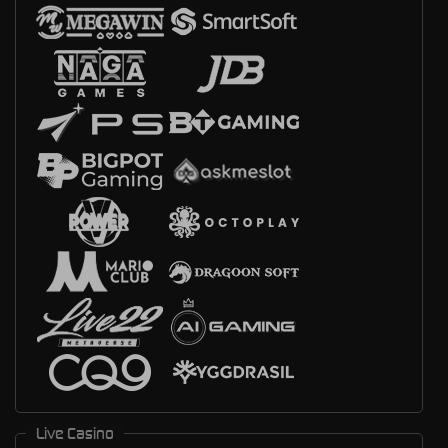
Live Casino