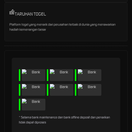
TARUHAN TOGEL
Platform togel yang menarik dari perusahan terbaik di dunia yang menawarkan
hadiah kemenangan besar
* Selama bank maintenance dan bank offline deposit dan penarikan
tidak dapat diproses