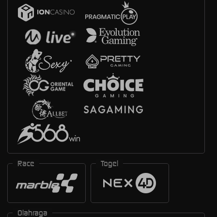
Race
Togel
Olahraga