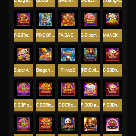
Crazy Sheep
Golden 777(H5)
G-RollingRiches
G-DazzlingDiamond
JiXiangRuYi(H5)
F-88Treasures(H5)
PINE OF PLINKO 2
FA DA CAI(H5)
G-BloomingRiches
MANEKI NEKO(H5)
Super Ace2+
Dragon Arena
Plinko2
(H5)Outlawed Heroes
C-88Drum(H5)
C-88Flower(H5)
C-88Riches(H5)
C-88Treasures(H5)
F-88Diamond(H5)
F-88Drum(H5)