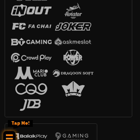
Poker
Tap Me!