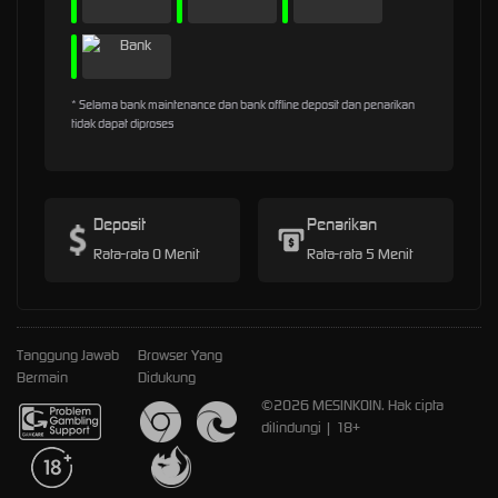
* Selama bank maintenance dan bank offline deposit dan penarikan
tidak dapat diproses
Deposit
Penarikan
Rata-rata 0 Menit
Rata-rata 5 Menit
Tanggung Jawab
Browser Yang
Bermain
Didukung
©2026 MESINKOIN. Hak cipta
dilindungi | 18+