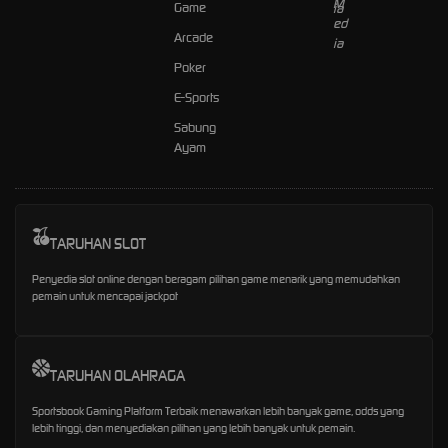
Game
Arcade
Poker
E-Sports
Sabung
Ayam
TARUHAN SLOT
Penyedia slot online dengan beragam pilihan game menarik yang memudahkan
pemain untuk mencapai jackpot
TARUHAN OLAHRAGA
Sportsbook Gaming Platform Terbaik menawarkan lebih banyak game, odds yang
lebih tinggi, dan menyediakan pilihan yang lebih banyak untuk pemain.