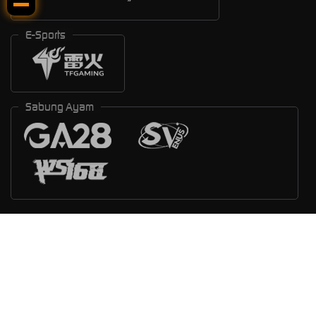
E-Sports
Sabung Ayam