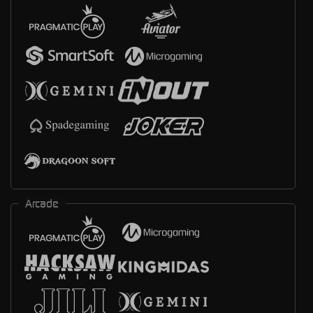
Arcade